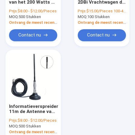
van het 200 Watts de
2DBi Vrachtwagen de
De Antenne van autotv
Mobiele CITIZENSE
Antenne van Whip
Prijs:
$8.00 - $12.00/Pieces
Prijs:
$15.00/Pieces 100-499 Pieces
BAND Antenne
Antenna Magnetic
MOQ:
De UHF Mobiele Antenne van VHF
500 Stukken
MOQ:
100 Stukken
27MHz met
Base Cb voor
Magnetische Basis
Mededeling
Ontvang de meest recente Prijs
Ontvang de meest recente Prijs
De Radioantenne van de CITIZENS BANDauto
Contact nu
Contact nu
de Antenne van 4G 5G LTE
Comboantenne
VHF Marine Antenna
868mhz antenne
Openluchtyagi-Antenne
Informatieverspreider
De Antenne van lange afstandwifi
11m de Antenne van
de de Radioantenne
Prijs:
$8.00 - $12.00/Pieces
van de CITIZENS
Vergrote TV-Antenne
MOQ:
500 Stukken
BANDauto met RG58-
Kabel 78*635mm
Ontvang de meest recente Prijs