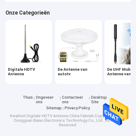
Onze Categorieën
Digitale HDTV
De Antenne van
De UHF Mobiel
Antenne
autotv
Antenne van V
Thuis
Ongeveer
Contacteer
Desktop
ons
ons
Site
Sitemap
Privacy Policy
Kwaliteit
Digitale HDTV Antenne
China Fabriek.Copyright © 2026
Dongguan Baiao Electronics Technology Co., Ltd.. All Rights
Reserved.