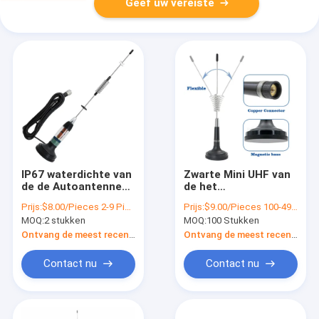
Geef uw vereiste
IP67 waterdichte van
Zwarte Mini UHF van
de de Autoantenne
de het
27MHz van VHF UHF
Basisstationantenne
Prijs:
$8.00/Pieces 2-9 Pieces
Prijs:
$9.00/Pieces 100-499 Pieces
Openlucht UHF het
van 27mhz
MOQ:
2 stukken
MOQ:
100 Stukken
CITIZENSE
Magnetische de
BANDantennes
Autoantenne
Ontvang de meest recente Prijs
Ontvang de meest recente Prijs
Contact nu
Contact nu