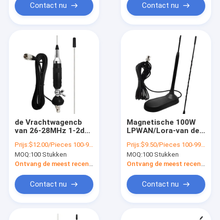
Contact nu
Contact nu
de Vrachtwagencb
Magnetische 100W
van 26-28MHz 1-2dBi
LPWAN/Lora-van de
Radioantenne
de Radioantenne van
Prijs:
$12.00/Pieces 100-999 Pieces
Prijs:
$9.50/Pieces 100-999 Pieces
de CITIZENS
MOQ:
100 Stukken
MOQ:
100 Stukken
BANDauto Antenne
van het de
Ontvang de meest recente Prijs
Ontvang de meest recente Prijs
Glasvezelcitizense
band de Flexibele
Contact nu
Contact nu