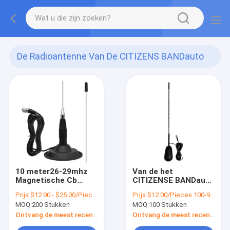
De Radioantenne Van De CITIZENS BANDauto
(41)
10 meter26-29mhz
Van de het
Magnetische Cb
CITIZENSE BANDauto
Radioantenne
van BAIAO 26-28MHz
Prijs:
$12.00 - $25.00/Pieces
Prijs:
$12.00/Pieces 100-999 Pieces
de Radioantenne
MOQ:
200 Stukken
MOQ:
100 Stukken
Ontvang de meest recente Prijs
Ontvang de meest recente Prijs