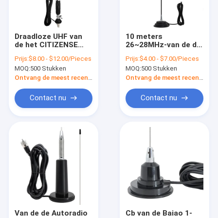
VR-show
Ongeveer ons
Draadloze UHF van
10 meters
de het CITIZENSE
26~28MHz-van de de
Fabrieksreis
BANDauto van 0-1dBi
Radioantenne van de
Prijs:
$8.00 - $12.00/Pieces
Prijs:
$4.00 - $7.00/Pieces
27MHz de
CITIZENS BANDauto
MOQ:
500 Stukken
MOQ:
500 Stukken
Radioantenne Omni
Lucht Ungrounded In
Kwaliteitscontrole
Richting
alle richtingen
Ontvang de meest recente Prijs
Ontvang de meest recente Prijs
Contacteer ons
Contact nu
Contact nu
Nieuws
Gevallen
VR Show
Digitale HDTV Antenne
Van de de Autoradio
Cb van de Baiao 1-