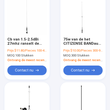
Cb van 1.5-2.5dBi
75w van de het
27mhz ranselt de
CITIZENSE BANDauto
Radiocb van de
van VHF de UHF van
Prijs:
$11.80/Pieces 100-499 Pieces
Prijs:
$10.00/Pieces 300-999 Pieces
Antenneauto
de de Radioantenne
MOQ:
100 Stukken
MOQ:
300 Stukken
Antenne met
Dubbele Band over
Roestvrij staal
lange afstand
Ontvang de meest recente Prijs
Ontvang de meest recente Prijs
NR770H
Contact nu
Contact nu
Huis
Producten
Videos