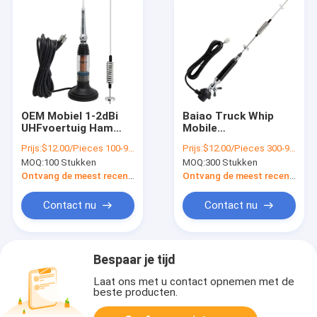
OEM Mobiel 1-2dBi
Baiao Truck Whip
UHFvoertuig Ham
Mobile
Radio Antenna Car
Communications
Prijs:
$12.00/Pieces 100-999 Pieces
Prijs:
$12.00/Pieces 300-999 Pieces
1/4 Cb Antenne
Radio Ham Car Coil
MOQ:
100 Stukken
MOQ:
300 Stukken
Spring 27Mhz Cb
Antenna
Ontvang de meest recente Prijs
Ontvang de meest recente Prijs
Contact nu
Contact nu
Bespaar je tijd
Laat ons met u contact opnemen met de
beste producten.