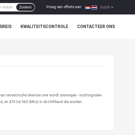
Vraag een offerte aan
Zoeken
|
Dutch
SREIS
KWALITEITSCONTROLE
CONTACTEER ONS
an terrestrische televisie over wordt ontworpen - luchtsignalen
and, en 470 tot 960 (Mhz) in de UHFband die worden
wee verschillende types: ...