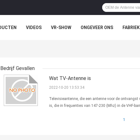
DUCTEN
VIDEOS
VR-SHOW
ONGEVEER ONS
FABRIEK
EVALLEN
VR TOON
Bedrijf Gevallen
Wat TV-Antenne is
2022-10-20 13:53:34
Televisieantenne, die een antenne voor de ontvangst v
is, die in frequenties van 147-230 (Mhz) in de VHF-b
overgebracht. TV-de antennes worden geproduceerd in t
1