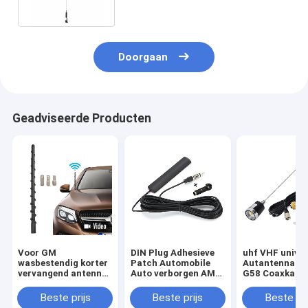
Doorgaan
Geadviseerde Producten
Voor GM
DIN Plug Adhesieve
uhf VHF univer
wasbestendig korter
Patch Automobile
Autantennasig
vervangend antenne
Auto verborgen AM
G58 Coaxkabe
Spiraal directe
FM Radio Antenne
Antenne en N
flexibele rubberen
voor Voertuig Truck
Mount voor Tr
Beste prijs
Beste prijs
Beste pri
antenne met
Stereo Receiver
Car Mobile Ra