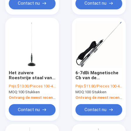
Contact nu
Contact nu
Het zuivere
6-7dBi Magnetische
Roestvrije staal van
Cb van de
de het CITIZENSE
Auto915mhz 868mhz
Prijs:
$13.00/Pieces 100-499 Pieces
Prijs:
$11.80/Pieces 100-499 Pieces
BAND Mobiele
Antenne Antenne
MOQ:
100 Stukken
MOQ:
100 Stukken
868mhz Antenne van
voor de Lente Radio
het Koperelement
Ruw Milieu
Ontvang de meest recente Prijs
Ontvang de meest recente Prijs
Openlucht ranselt
Contact nu
Contact nu