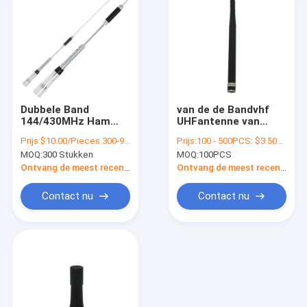
Dubbele Band
van de de Bandvhf
144/430MHz Ham
UHFantenne van
Radio Hf Mobile
50Ohm 2-5dBi
Prijs:
$10.00/Pieces 300-999 Pieces
Prijs:
100 - 500PCS: $3 500-1000PCS: $ 2.5 1000-3000PCS:$2 >3000PCS $1.5
Antennas 50Ohm
Dubbele de Walkie-
MOQ:
300 Stukken
MOQ:
100PCS
talkieantenne voor
Handbediende Radio
Ontvang de meest recente Prijs
Ontvang de meest recente Prijs
Contact nu
Contact nu
Huis
Producten
Videos