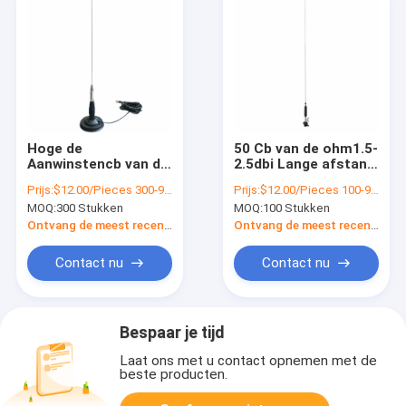
Hoge de
50 Cb van de ohm1.5-
Aanwinstencb van de
2.5dbi Lange afstand
Aanwinsten Sterke
Radioantenne de
Prijs:
$12.00/Pieces 300-999 Pieces
Prijs:
$12.00/Pieces 100-999 Pieces
Magnetische
Richtingantenne van
MOQ:
300 Stukken
MOQ:
100 Stukken
UHF915mhz Antenne
915 Mhz
Hoge Radioantennes
Ontvang de meest recente Prijs
Ontvang de meest recente Prijs
Contact nu
Contact nu
Bespaar je tijd
Laat ons met u contact opnemen met de
beste producten.