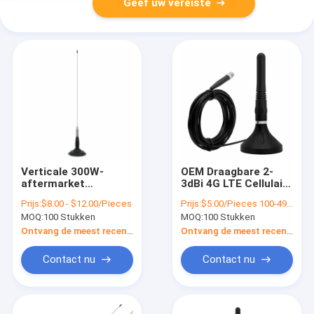
Geef uw vereiste
Verticale 300W-
OEM Draagbare 2-
aftermarket
3dBi 4G LTE Cellulaire
Vrachtwagencb
de Basis3g Omni
Prijs:
$8.00 - $12.00/Pieces
Prijs:
$5.00/Pieces 100-499 Pieces
Radioantenne 2-3dBi
Antennes van de
MOQ:
100 Stukken
MOQ:
100 Stukken
UHFvhf
Modemantenne
Ontvang de meest recente Prijs
Ontvang de meest recente Prijs
Contact nu
Contact nu