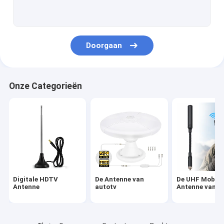
De Antenne van autotv
De UHF Mobiele Antenne van VHF
Doorgaan
De Radioantenne van de CITIZENS BANDauto
de Antenne van 4G 5G LTE
Onze Categorieën
Comboantenne
VHF Marine Antenna
868mhz antenne
Openluchtyagi-Antenne
Digitale HDTV
De Antenne van
De UHF Mobiel
De Antenne van lange afstandwifi
Antenne
autotv
Antenne van V
Vergrote TV-Antenne