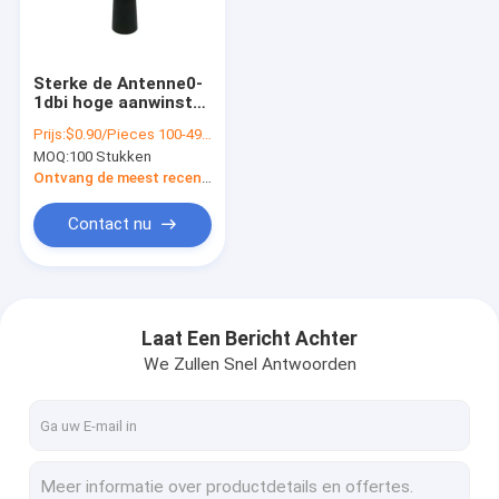
VR-show
Ongeveer ons
Sterke de Antenne0-
1dbi hoge aanwinst
Fabrieksreis
van Bootster
Prijs:
$0.90/Pieces 100-499 Pieces
868mhz van de
MOQ:
100 Stukken
Signaalwalkie-talkie
Kwaliteitscontrole
Ontvang de meest recente Prijs
Contacteer ons
Contact nu
Nieuws
Gevallen
Laat Een Bericht Achter
We Zullen Snel Antwoorden
VR Show
Digitale HDTV Antenne