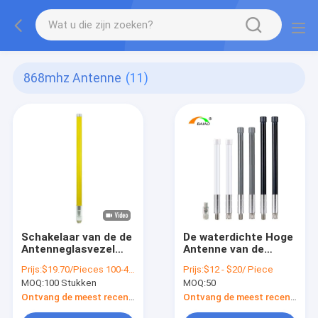
868mhz Antenne
(11)
Schakelaar van de de
De waterdichte Hoge
Antenneglasvezel
Antenne van de
UHK van het
Aanwinstenglasvezel,
Prijs:
$19.70/Pieces 100-499 Pieces
Prijs:
$12 - $20/ Piece
waterbewijs de
10dBi de antenne van
MOQ:
100 Stukken
MOQ:
50
Richting868mhz
868 Mhz-PCB
Ontvang de meest recente Prijs
Ontvang de meest recente Prijs