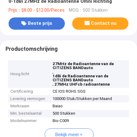
0-1dBi 27MHz de Radioantenne Omni Richting
Prijs：$8.00 - $12.00/Pieces
MOQ：500 Stukken
Beste prijs
Contact nu
Productomschrijving
27MHz de Radioantenne van de
CITIZENS BANDauto
,
Hoog licht
1dBi de Radioantenne van de
CITIZENS BANDauto
,
27MHz UHFcb radioantenne
Certificering
CE IOS ROHS SGS
Levering vermogen
100000 Stuk/Stukken per Maand
Merknaam
Baiao
Min. bestelaantal
500 Stukken
Modelnummer
Bio-C009
Bekijk meer