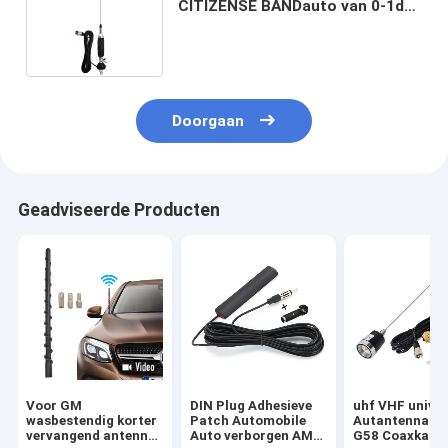
CITIZENSE BANDauto van 0-1dBi
27MHz de Radioantenne Omni
Richting
Doorgaan
Geadviseerde Producten
Voor GM
DIN Plug Adhesieve
uhf VHF univer
wasbestendig korter
Patch Automobile
Autantennasig
vervangend antenne
Auto verborgen AM
G58 Coaxkabe