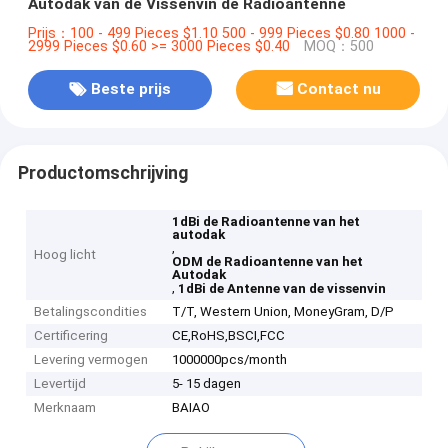
Autodak van de Vissenvin de Radioantenne
Prijs：100 - 499 Pieces $1.10 500 - 999 Pieces $0.80 1000 -
2999 Pieces $0.60 >= 3000 Pieces $0.40
MOQ：500
Beste prijs
Contact nu
Productomschrijving
1dBi de Radioantenne van het
autodak
,
Hoog licht
ODM de Radioantenne van het
Autodak
,
1dBi de Antenne van de vissenvin
Betalingscondities
T/T, Western Union, MoneyGram, D/P
Certificering
CE,RoHS,BSCI,FCC
Levering vermogen
1000000pcs/month
Levertijd
5- 15 dagen
Merknaam
BAIAO