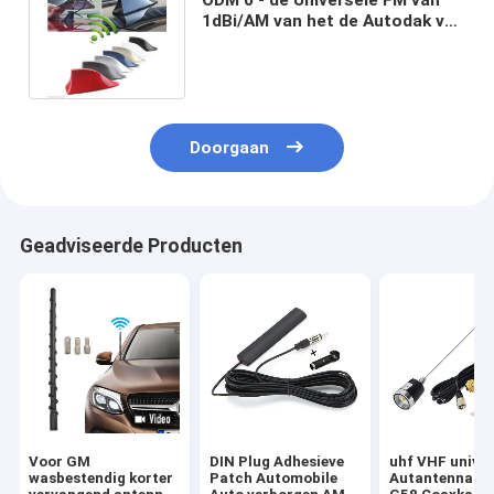
1dBi/AM van het de Autodak van
de Vissenvin de Radioantenne
Doorgaan
Geadviseerde Producten
Voor GM
DIN Plug Adhesieve
uhf VHF univer
wasbestendig korter
Patch Automobile
Autantennasig