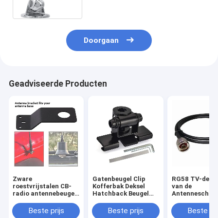
opzet
Doorgaan
Geadviseerde Producten
Zware
Gatenbeugel Clip
RG58 TV-de Ka
roestvrijstalen CB-
Kofferbak Deksel
van de
radio antennebeugel,
Hatchback Beugel
Antenneschak
auto achterklep
roestvrij staal
met UHFschak
accessoire
Antenna Beugel voor
rg-58 Kabel
Beste prijs
Beste prijs
Beste pri
mobiele auto Radio