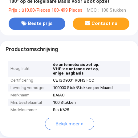
180° op de Regelbare Basis voor Boot opzet
Prijs：$10.00/Pieces 100-499 Pieces
MOQ：100 Stukken
Beste prijs
Contact nu
Productomschrijving
,
de antennebasis zet op
Hoog licht
,
VHF-de antenne zet op
enige laagbasis
Certificering
CE ISO9001 ROHS FCC
Levering vermogen
100000 Stuk/Stukken per Maand
Merknaam
BAIAO
Min. bestelaantal
100 Stukken
Modelnummer
Bio-K625
Bekijk meer