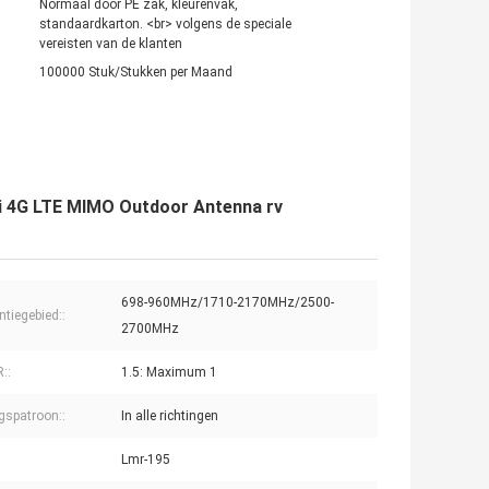
Normaal door PE zak, kleurenvak,
standaardkarton. <br> volgens de speciale
vereisten van de klanten
100000 Stuk/Stukken per Maand
Fi 4G LTE MIMO Outdoor Antenna rv
698-960MHz/1710-2170MHz/2500-
ntiegebied::
2700MHz
::
1.5: Maximum 1
ngspatroon::
In alle richtingen
Lmr-195