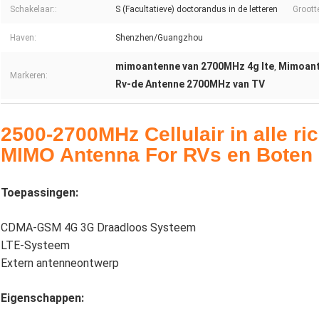
Schakelaar::
S (Facultatieve) doctorandus in de letteren
Groott
Haven:
Shenzhen/Guangzhou
mimoantenne van 2700MHz 4g lte
Mimoante
,
Markeren:
Rv-de Antenne 2700MHz van TV
2500-2700MHz Cellulair in alle r
MIMO Antenna For RVs en Boten
Toepassingen:
CDMA-GSM 4G 3G Draadloos Systeem
LTE-Systeem
Extern antenneontwerp
Eigenschappen: