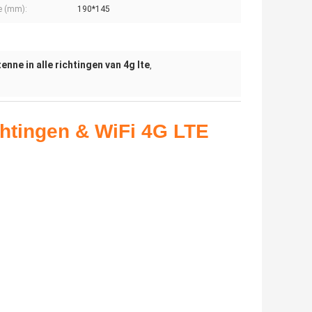
e (mm):
190*145
nne in alle richtingen van 4g lte
,
ichtingen & WiFi 4G LTE