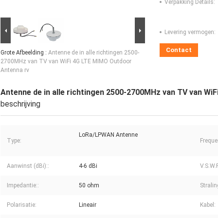
Verpakking Details:
Levering vermogen:
Contact
Grote Afbeelding :
Antenne de in alle richtingen 2500-
2700MHz van TV van WiFi 4G LTE MIMO Outdoor
Antenna rv
Antenne de in alle richtingen 2500-2700MHz van TV van Wi
beschrijving
LoRa/LPWAN Antenne
Type:
Freque
Aanwinst (dBi)::
4-6 dBi
V.S.W.R
Impedantie::
50 ohm
Strali
Polarisatie:
Lineair
Kabel: