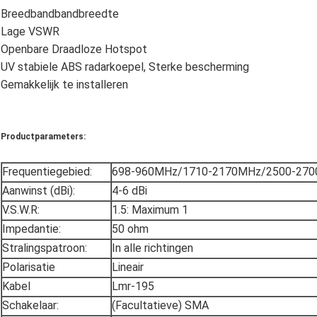
Breedbandbandbreedte
Lage VSWR
Openbare Draadloze Hotspot
UV stabiele ABS radarkoepel, Sterke bescherming
Gemakkelijk te installeren
Productparameters:
Frequentiegebied:
698-960MHz/1710-2170MHz/2500-27
Aanwinst (dBi):
4-6 dBi
V.S.W.R:
1.5: Maximum 1
Impedantie:
50 ohm
Stralingspatroon:
In alle richtingen
Polarisatie
Lineair
Kabel
Lmr-195
Schakelaar:
(Facultatieve) SMA