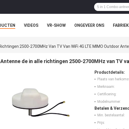
DUCTEN
VIDEOS
VR-SHOW
ONGEVEER ONS
FABRIEK
EVALLEN
VR TOON
e Richtingen 2500-2700MHz Van TV Van WiFi 4G LTE MIMO Outdoor Ant
Antenne de in alle richtingen 2500-2700MHz van TV v
Productdetails:
Plaats van herkoms
Merknaam:
Certificering:
Modelnummer:
Betalen & Verzen
Min. bestelaantal:
Prijs: