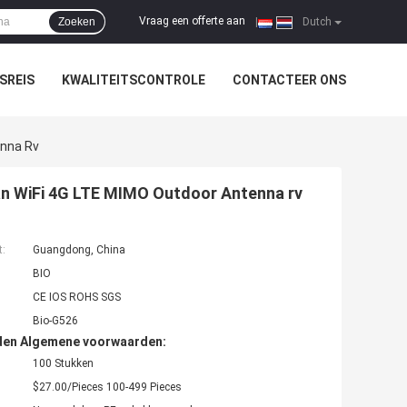
Vraag een offerte aan
Zoeken
|
Dutch
SREIS
KWALITEITSCONTROLE
CONTACTEER ONS
enna Rv
an WiFi 4G LTE MIMO Outdoor Antenna rv
t:
Guangdong, China
BIO
CE IOS ROHS SGS
Bio-G526
den Algemene voorwaarden:
100 Stukken
$27.00/Pieces 100-499 Pieces