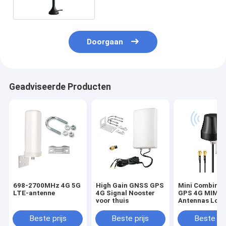
Doorgaan
Geadviseerde Producten
698-2700MHz 4G 5G
High Gain GNSS GPS
Mini Combinat
LTE-antenne
4G Signal Nooster
GPS 4G MIMO 
voor thuis
Antennas Lon
UV Resistance
50 Ohm Imped
Beste prijs
Beste prijs
Beste pri