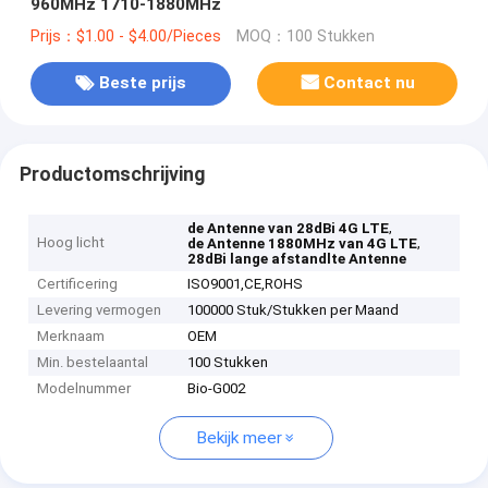
960MHz 1710-1880MHz
Prijs：$1.00 - $4.00/Pieces
MOQ：100 Stukken
Beste prijs
Contact nu
Productomschrijving
,
de Antenne van 28dBi 4G LTE
Hoog licht
,
de Antenne 1880MHz van 4G LTE
28dBi lange afstandlte Antenne
Certificering
ISO9001,CE,ROHS
Levering vermogen
100000 Stuk/Stukken per Maand
Merknaam
OEM
Min. bestelaantal
100 Stukken
Modelnummer
Bio-G002
Bekijk meer