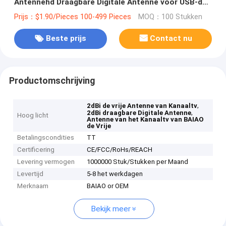
Antennehd Draagbare Digitale Antenne voor USB-de
Tuner van TV
Prijs：$1.90/Pieces 100-499 Pieces
MOQ：100 Stukken
Beste prijs
Contact nu
Productomschrijving
,
2dBi de vrije Antenne van Kanaaltv
,
2dBi draagbare Digitale Antenne
Hoog licht
Antenne van het Kanaaltv van BAIAO
de Vrije
Betalingscondities
TT
Certificering
CE/FCC/RoHs/REACH
Levering vermogen
1000000 Stuk/Stukken per Maand
Levertijd
5-8 het werkdagen
Merknaam
BAIAO or OEM
Bekijk meer