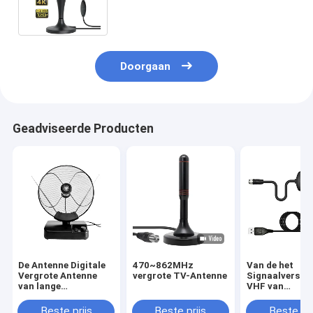
USB-de Tuner van TV
Doorgaan
Geadviseerde Producten
De Antenne Digitale
470~862MHz
Van de het
Vergrote Antenne
vergrote TV-Antenne
Signaalverster
van lange
VHF van
afstand50ohm
Baiao15/25dbi
Analoge TV 5-28dBi
Digitale TV va
Beste prijs
Beste prijs
Beste pri