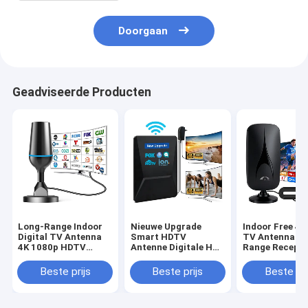
Doorgaan
Geadviseerde Producten
Long-Range Indoor
Nieuwe Upgrade
Indoor Free 4
Digital TV Antenna
Smart HDTV
TV Antenna fo
4K 1080p HDTV
Antenne Digitale HD
Range Recepti
Antenna for All
4K 1080P Versterkt
Supports Sma
Smart TVs Supports
30dbi Lange Afstand
Old TVs 1080
Beste prijs
Beste prijs
Beste pri
Local Channels Made
UHF Gratis Kanaal
VHF UHF
of Plastic
Buiten Plastic
Antenne