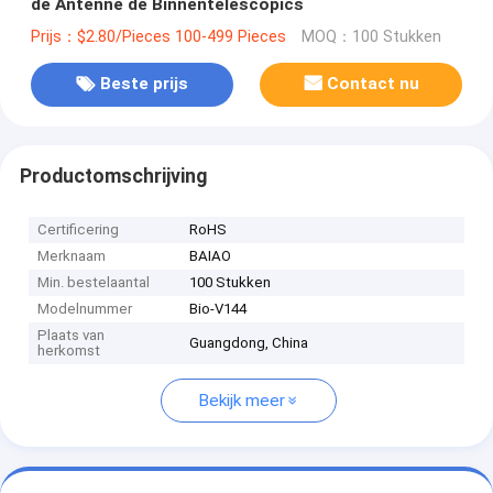
de Antenne de Binnentelescopics
Prijs：$2.80/Pieces 100-499 Pieces
MOQ：100 Stukken
Beste prijs
Contact nu
Productomschrijving
Certificering
RoHS
Merknaam
BAIAO
Min. bestelaantal
100 Stukken
Modelnummer
Bio-V144
Plaats van
Guangdong, China
herkomst
Bekijk meer